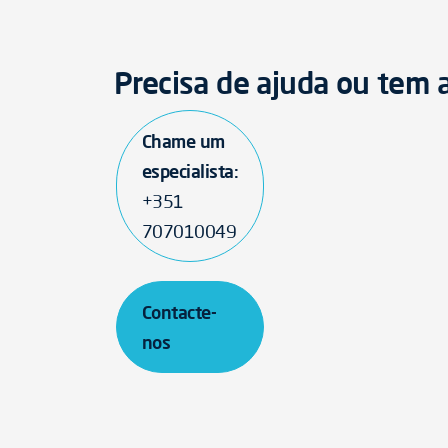
Precisa de ajuda ou tem
Chame um
especialista:
+351
707010049
Contacte-
nos