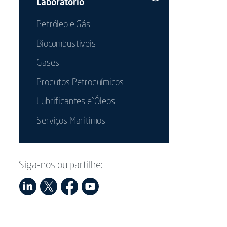
Laboratório
Petróleo e Gás
Biocombustiveis
Gases
Produtos Petroquímicos
Lubrificantes e`Óleos
Serviços Marítimos
Siga-nos ou partilhe: