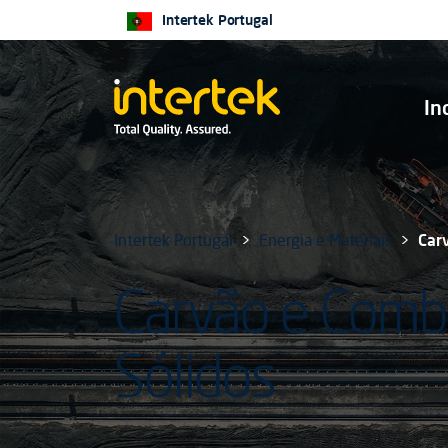
Intertek Portugal
In
Intertek Portugal
Energia e Materiais
Car
Carvão e Comb
Sólidos