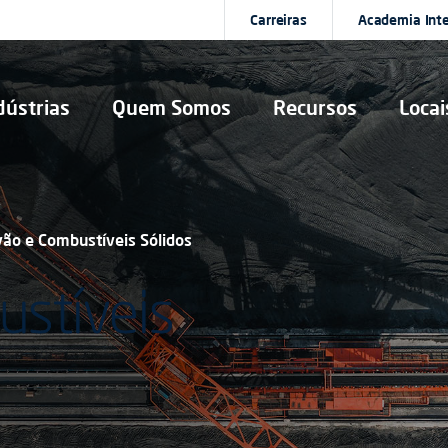
Carreiras
Academia Int
dústrias
Quem Somos
Recursos
Locai
vão e Combustíveis Sólidos
ustíveis