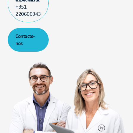
+351
220600343
Contacte-
nos