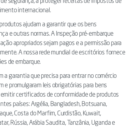
e segurança, a proteger receitas de impostos de
imento internacional.
rodutos ajudam a garantir que os bens
ça e outras normas. A Inspeção pré-embarque
tação apropriados sejam pagos e a permissão para
amente. A nossa rede mundial de escritórios fornece
ções de embarque.
 a garantia que precisa para entrar no comércio
m e promulgaram leis obrigatórias para bens
 emitir certificados de conformidade de produtos
tes países: Argélia, Bangladesh, Botsuana,
raque, Costa do Marfim, Curdistão, Kuwait,
atar, Rússia, Arábia Saudita, Tanzânia, Uganda e