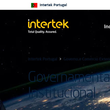
Intertek Portugal
In
Intertek Portugal
Governo e Comércio Exteri
Governamenta
Institucional