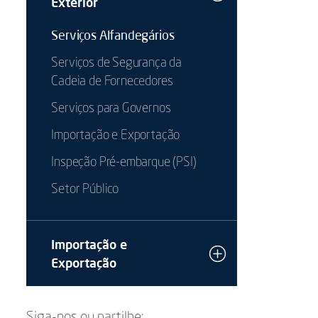
Exterior
Serviços Alfandegários
Serviços de Segurança da
Cadeia de Fornecedores
Serviços para Governos
Importação e Exportação
Inspeção Pré-embarque (PSI)
Setor Público
Importação e
Exportação