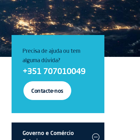
Precisa de ajuda ou tem
alguma dúvida?
+351 707010049
Contacte-nos
Governo e Comércio