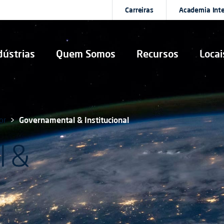
Carreiras
Academia Int
dústrias
Quem Somos
Recursos
Locai
or
Governamental & Institucional
l &