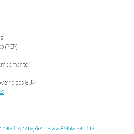
s
es
to (PCP)
Fornecimento
overno dos EUA
es
para Exportações para a Arábia Saudita