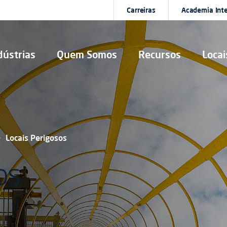
Carreiras
Academia Int
dústrias
Quem Somos
Recursos
Locai
Locais Perigosos
os