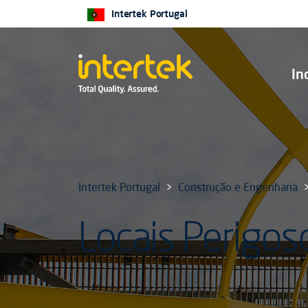
Intertek Portugal
In
Intertek Portugal
Construção e Engenharia
Locais Perigos