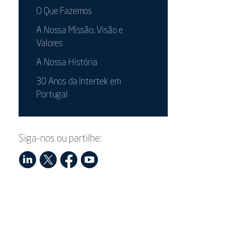
O Que Fazemos
A Nossa Missão, Visão e
Valores
A Nossa História
30 Anos da Intertek em
Portugal
Siga-nos ou partilhe: