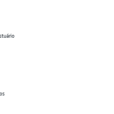
stuário
tos