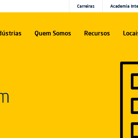
Carreiras
Academia Int
dústrias
Quem Somos
Recursos
Locai
em