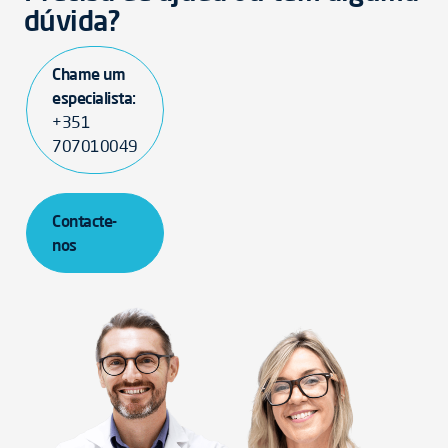
dúvida?
Chame um
especialista:
+351
707010049
Contacte-
nos