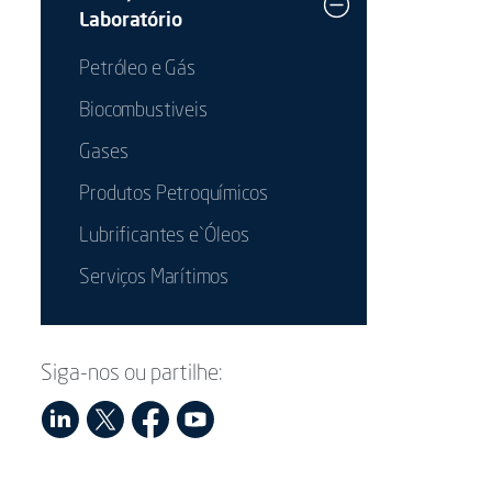
Laboratório
Petróleo e Gás
Biocombustiveis
Gases
Produtos Petroquímicos
Lubrificantes e`Óleos
Serviços Marítimos
Siga-nos ou partilhe: