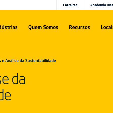
Carreiras
Academia Int
dústrias
Quem Somos
Recursos
Locai
s e Análise da Sustentabilidade
se da
de