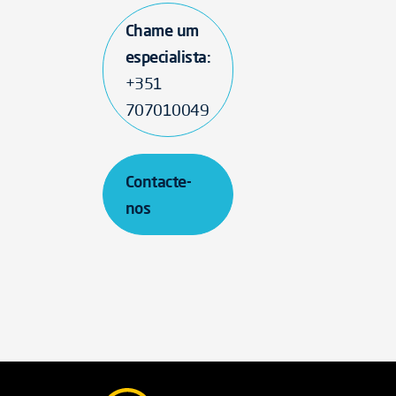
Chame um
especialista:
+351
707010049
Contacte-
nos