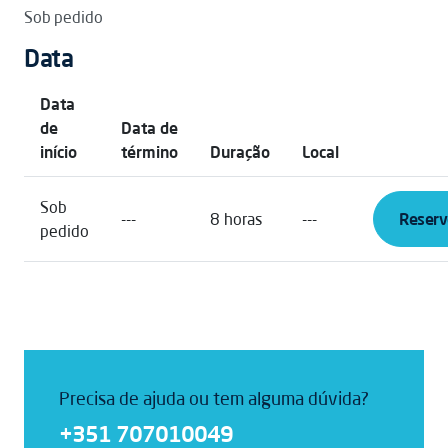
Sob pedido
Data
Data
de
Data de
início
término
Duração
Local
Sob
---
8 horas
---
Reserv
pedido
Precisa de ajuda ou tem alguma dúvida?
+351 707010049