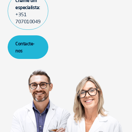
Chame um
especialista:
+351
707010049
Contacte-
nos