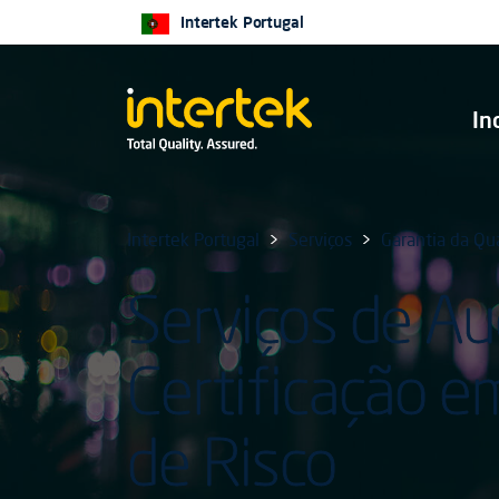
Intertek Portugal
In
Intertek Portugal
Serviços
Garantia da Qu
Serviços de Aud
Certificação e
de Risco