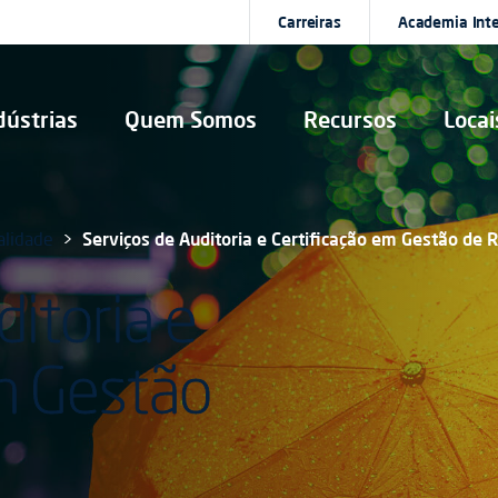
Carreiras
Academia Int
dústrias
Quem Somos
Recursos
Locai
alidade
Serviços de Auditoria e Certificação em Gestão de R
itoria e
m Gestão