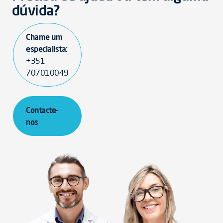
dúvida?
Chame um
especialista:
+351
707010049
Contacte-
nos