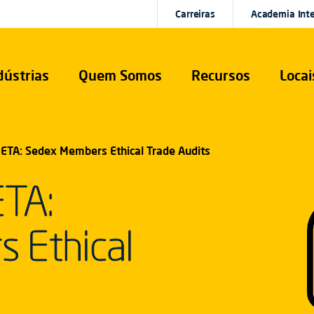
Carreiras
Academia Int
dústrias
Quem Somos
Recursos
Locai
META: Sedex Members Ethical Trade Audits
ETA:
 Ethical