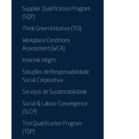
Supplier Qualification Program
(SQP)
Think Green Initiative (TGI)
Workplace Conditions
Assessment (WCA)
Intertek Inlight
Soluções de Responsabilidade
Social Corporativa
Serviços de Sustentabilidade
Social & Labour Convergence
(SLCP)
Trim Qualification Program
(TQP)