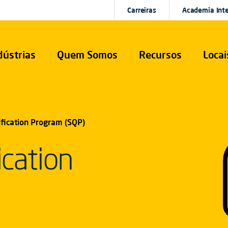
Carreiras
Academia Int
dústrias
Quem Somos
Recursos
Locai
ification Program (SQP)
ication