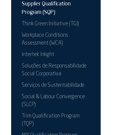
Supplier Qualification
Program (SQP)
Think Green Initiative (TGI)
Workplace Conditions
Assessment (WCA)
Intertek Inlight
Soluções de Responsabilidade
Social Corporativa
Serviços de Sustentabilidade
Social & Labour Convergence
(SLCP)
Trim Qualification Program
(TQP)