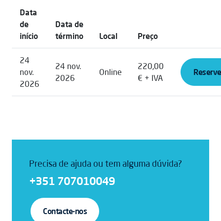
Data
de
Data de
início
término
Local
Preço
24
24 nov.
220,00
nov.
Online
Reserve
2026
€ + IVA
2026
Precisa de ajuda ou tem alguma dúvida?
+351 707010049
Contacte-nos