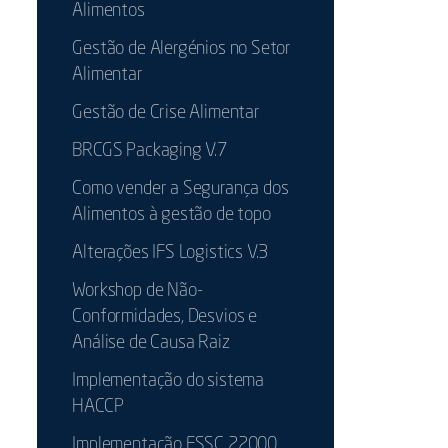
Alimentos
Gestão de Alergénios no Setor
Alimentar
Gestão de Crise Alimentar
BRCGS Packaging V.7
Como vender a Segurança dos
Alimentos à gestão de topo
Alterações IFS Logistics V.3
Workshop de Não-
Conformidades, Desvios e
Análise de Causa Raiz
Implementação do sistema
HACCP
Implementação FSSC 22000