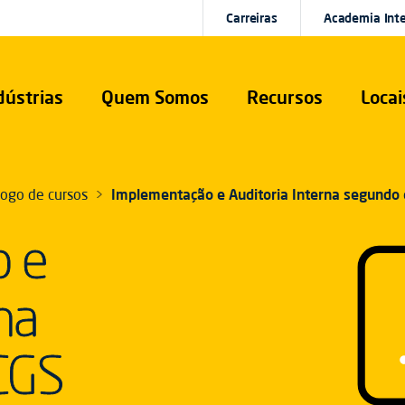
Carreiras
Academia Int
dústrias
Quem Somos
Recursos
Locai
logo de cursos
Implementação e Auditoria Interna segundo
o e
na
CGS