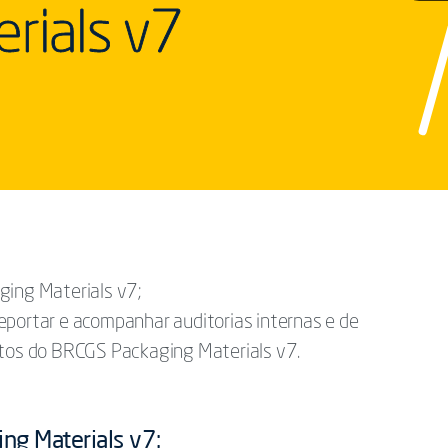
rials v7
ging Materials v7;
eportar e acompanhar auditorias internas e de
itos do BRCGS Packaging Materials v7.
g Materials v7: