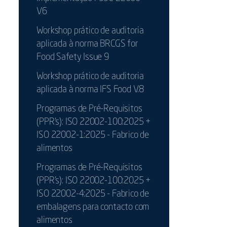
V6
Workshop prático de auditoria
aplicada à norma BRCGS for
Food Safety Issue 9
Workshop prático de auditoria
aplicada à norma IFS Food V.8
Programas de Pré-Requisitos
(PPR’s): ISO 22002-100:2025 +
ISO 22002-1:2025 - Fabrico de
alimentos
Programas de Pré-Requisitos
(PPR’s): ISO 22002-100:2025 +
ISO 22002-4:2025 - Fabrico de
embalagens para contacto com
alimentos