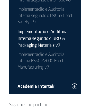
Interna segundo o IFS Food v8
Implementação e Auditoria
Interna segundo o BRCGS Food
Safety v.9
Implementação e Auditoria
Interna segundo o BRCGS
Packaging Materials v7
Implementação e Auditoria
Interna FSSC 22000 Food
Manufacturing v.7
Academia Intertek
Siga-nos ou partilhe: