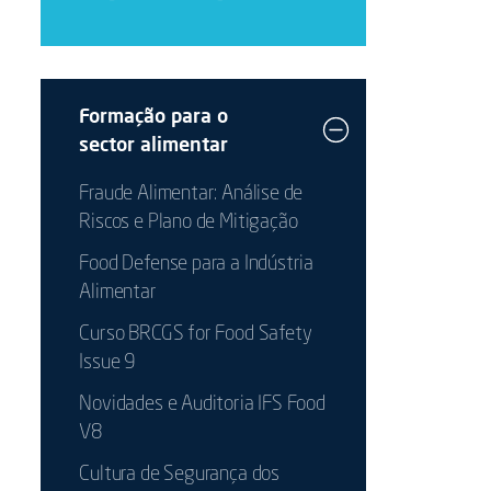
Formação para o
sector alimentar
Fraude Alimentar: Análise de
Riscos e Plano de Mitigação
Food Defense para a Indústria
Alimentar
Curso BRCGS for Food Safety
Issue 9
Novidades e Auditoria IFS Food
V8
Cultura de Segurança dos