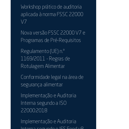
Workshop prático de auditoria
aplicada à norma FSSC 22000
V7
Nova versão FSSC 22000 V7 e
Programas de Pré-Requisitos
Regulamento (UE) n.º
1169/2011 - Regras de
Rotulagem Alimentar
Conformidade legal na área de
segurança alimentar
Implementação e Auditoria
Interna segundo a ISO
22000:2018
Implementação e Auditoria