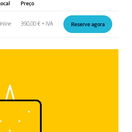
Local
Preço
Reserve agora
nline
390,00 € + IVA