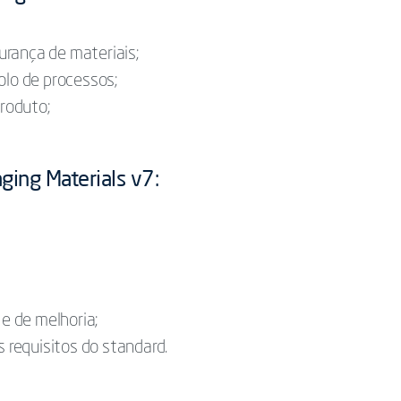
urança de materiais;
olo de processos;
produto;
ging Materials v7:
e de melhoria;
s requisitos do standard.