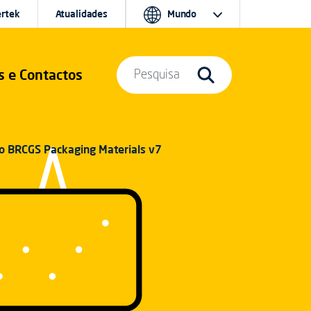
ertek
Atualidades
Mundo
s e Contactos
Pesquisa
 o BRCGS Packaging Materials v7